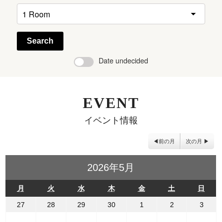
Search
Date undecided
EVENT
イベント情報
前の月
次の月
2026年5月
月
火
水
木
金
土
日
月
火
水
木
金
土
日
曜
曜
曜
曜
曜
曜
曜
日
日
日
日
日
日
日
2026
2026
2026
2026
2026
2026
2026
27
28
29
30
1
2
3
年
年
年
年
年
年
年
4
4
4
4
5
5
5