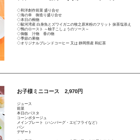
◇和洋創作前菜 盛り合せ
◇海の幸 御造り盛り合せ
◇本日の椀物
◇駿河湾産 白身魚とズワイガニの牧之原米粉のフリット 抹茶塩添え
◇鴨のロースト ～柚子こしょうのソース～
◇御飯 汁物 香の物
◇季節の果物
◇オリジナルブレンドコーヒー 又は 静岡県産 和紅茶
お子様ミニコース 2,970円
ジュース
前菜
本日のパスタ
コーンポタージュ
メインプレート（ハンバーグ・エビフライなど）
パン
デザート