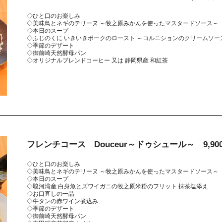
◇ひと口のお楽しみ
◇美味鳥とネギのテリーヌ ～牧之原みかんを使ったマスタードソース～
◇本日のスープ
◇ふじのくに いきいきポークのロースト ～コルニションのクリームソー
◇季節のデザート
◇御前崎天然酵母パン
◇オリジナルブレンドコーヒー 又は 静岡県産 和紅茶
フレンチコース Douceur～ドゥシュール～ 9,90
◇ひと口のお楽しみ
◇美味鳥とネギのテリーヌ ～牧之原みかんを使ったマスタードソース～
◇本日のスープ
◇駿河湾産 白身魚とズワイガニの牧之原米粉のフリット 抹茶塩添え
◇お口直しの一品
◇牛タンの赤ワイン煮込み
◇季節のデザート
◇御前崎天然酵母パン